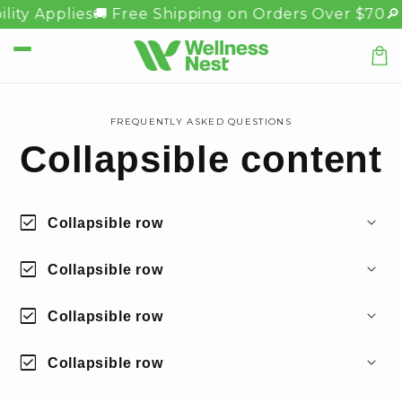
Salta al
lity Applies
🚚 Free Shipping on Orders Over $70
🔎
contenuto
Carre
FREQUENTLY ASKED QUESTIONS
Collapsible content
check_box
Collapsible row
check_box
Collapsible row
check_box
Collapsible row
check_box
Collapsible row