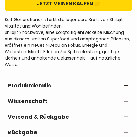
JETZT MEINEN KAUFEN
Seit Generationen stärkt die legendäre Kraft von Shilajit
Vitalität und Wohlbefinden.
Shilajit Shockwave, eine sorgfältig entwickelte Mischung
aus diesem uralten Superfood und adaptogenen Pflanzen,
eröffnet ein neues Niveau an Fokus, Energie und
Widerstandskraft. Erleben Sie Spitzenleistung, geistige
Klarheit und anhaltende Gelassenheit – auf natürliche
Weise.
Produktdetails
Shilajit Shockwave ist ein kraftvolles All-in-One-Elixier,
Wissenschaft
das entwickelt wurde, um Ihre Spitzenleistung und Ihr
Wohlbefinden zu entfalten. Erleben Sie messerscharfen
Shilajit Shockwave ist sorgfältig mit einer
Versand & Rückgabe
Fokus, nachhaltige Energie und eine ruhige Resilienz –
starken Mischung aus wissenschaftlich
ohne Nervosität oder Abstürze.
fundierten Inhaltsstoffen formuliert, die jeweils
Rückgabe
Alle Bestellungen aus den
USA
und
Australien
für ihre einzigartigen Eigenschaften und
Seien Sie Ihr Bestes, Natürlich