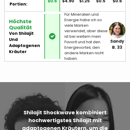
$4.90
$1.25
$0.5
$0.6
$0.6
Portion:
Für Mineralien und
Energie habe ich so
Höchste
viele Marken
Qualität
verwendet, aber diese
Von Shilajit
ist bei weitem mein
Und
Sandy
Favorit und hat den
Adaptogenen
B. 33
Energievorteil, den
Kräuter
andere Marken nicht
haben.
Shilajit Shockwave kombiniert
hochwertigstes Shilajit mit
adaptogenen Kräutern, um die