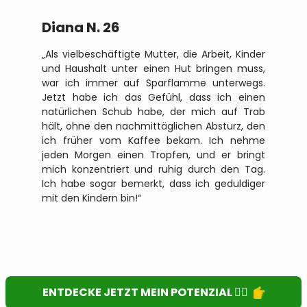
Geor
Diana N. 26
„Ich 
„Als vielbeschäftigte Mutter, die Arbeit, Kinder
der st
und Haushalt unter einen Hut bringen muss,
Shilaj
war ich immer auf Sparflamme unterwegs.
überle
Jetzt habe ich das Gefühl, dass ich einen
Jetzt
natürlichen Schub habe, der mich auf Trab
ich bi
hält, ohne den nachmittäglichen Absturz, den
aufme
ich früher vom Kaffee bekam. Ich nehme
nicht 
jeden Morgen einen Tropfen, und er bringt
sein -
mich konzentriert und ruhig durch den Tag.
Energ
Ich habe sogar bemerkt, dass ich geduldiger
empfe
mit den Kindern bin!“
Energi
ENTDECKE JETZT MEIN POTENZIAL 👉🏻