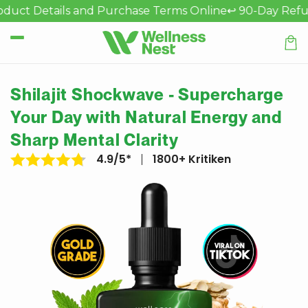
Direkt
 Details and Purchase Terms Online
↩️ 90-Day Refund Pol
zum
Inhalt
Warenk
Shilajit Shockwave - Supercharge
Your Day with Natural Energy and
Sharp Mental Clarity
4.9/5*
1800+ Kritiken