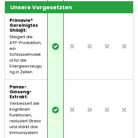
Unsere Vorgesetzten
Primavie®
Gereinigtes
Shilajit:
Steigert die
ATP-Produktion,
ein
Schlüsselmolek
ül für die
Energieerzeugu
ng in Zellen.
Panax-
Ginseng-
Extrakt:
Verbessert die
kognitiven
Funktionen,
reduziert Stress
und stärkt das
Immunsystem.