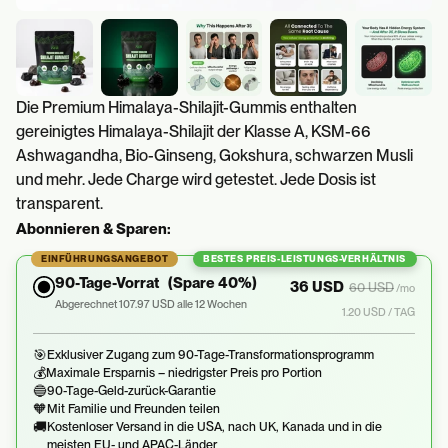
Die Premium Himalaya-Shilajit-Gummis enthalten
gereinigtes Himalaya-Shilajit der Klasse A, KSM-66
Ashwagandha, Bio-Ginseng, Gokshura, schwarzen Musli
und mehr. Jede Charge wird getestet. Jede Dosis ist
transparent.
Abonnieren & Sparen:
EINFÜHRUNGSANGEBOT
BESTES PREIS-LEISTUNGS-VERHÄLTNIS
90-Tage-Vorrat
(Spare 40%)
36 USD
60 USD
/mo
Abgerechnet 107.97 USD alle 12 Wochen
1.20 USD / TAG
🎯
Exklusiver Zugang zum 90-Tage-Transformationsprogramm
💰
Maximale Ersparnis – niedrigster Preis pro Portion
🔵
90-Tage-Geld-zurück-Garantie
🧡
Mit Familie und Freunden teilen
🚚
Kostenloser Versand in die USA, nach UK, Kanada und in die
meisten EU- und APAC-Länder