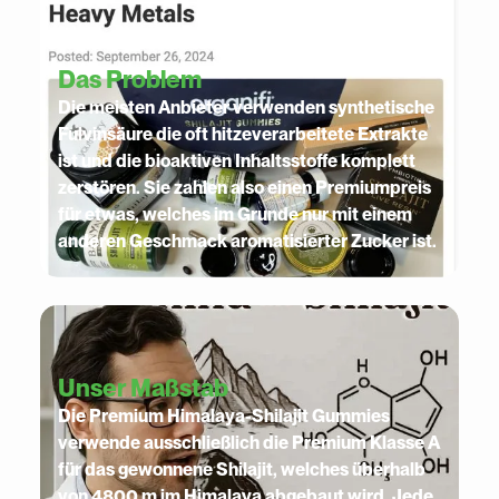
Das Problem
Die meisten Anbieter verwenden synthetische
Fulvinsäure die oft hitzeverarbeitete Extrakte
ist und die bioaktiven Inhaltsstoffe komplett
zerstören. Sie zahlen also einen Premiumpreis
für etwas, welches im Grunde nur mit einem
anderen Geschmack aromatisierter Zucker ist.
Unser Maßstab
Die Premium Himalaya-Shilajit Gummies
verwende ausschließlich die Premium Klasse A
für das gewonnene Shilajit, welches überhalb
von 4800 m im Himalaya abgebaut wird. Jede