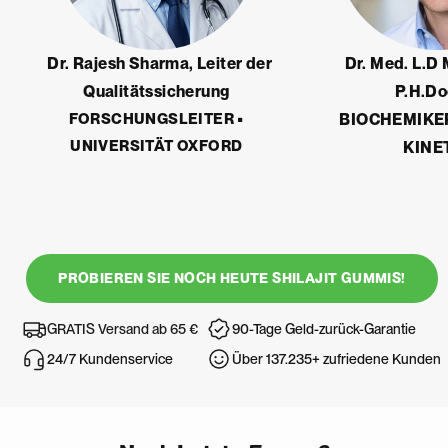
Dr. Rajesh Sharma, Leiter der
Dr. Med. L.D Mansor der
Qualitätssicherung
P.H.Do
FORSCHUNGSLEITER •
BIOCHEMIKE
UNIVERSITÄT OXFORD
KINE
PROBIEREN SIE NOCH HEUTE SHILAJIT GUMMIS!
GRATIS Versand ab 65 €
90-Tage Geld-zurück-Garantie
24/7 Kundenservice
Über 137.235+ zufriedene Kunden