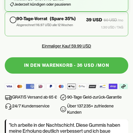
📋
Jederzeit kündigen oder pausieren
90-Tage-Vorrat
(Spare 35%)
39 USD
60 USD
/mo
Abgerechnet 116.97 USD alle 12 Wochen
1.30 USD / TAG
Einmaliger Kauf
59.99 USD
IN DEN WARENKORB - 36 USD /MON
GRATIS Versand ab 65 €
90-Tage Geld-zurück-Garantie
Über 137.235+ zufriedene
24/7 Kundenservice
Kunden
"Ich arbeite in der Nachtschicht. Diese Gummis haben
meine Erholung deutlich verbessert und ich baue