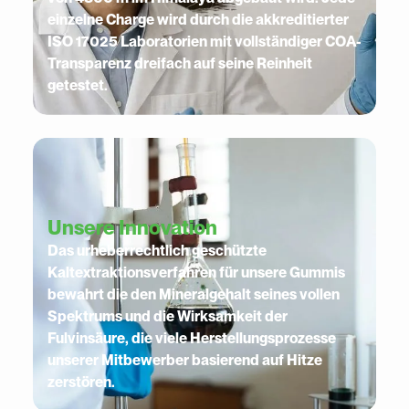
einzelne Charge wird durch die akkreditierter
ISO 17025 Laboratorien mit vollständiger COA-
Transparenz dreifach auf seine Reinheit
getestet.
Unsere Innovation
Das urheberrechtlich geschützte
Kaltextraktionsverfahren für unsere Gummis
bewahrt die den Mineralgehalt seines vollen
Spektrums und die Wirksamkeit der
Fulvinsäure, die viele Herstellungsprozesse
unserer Mitbewerber basierend auf Hitze
zerstören.