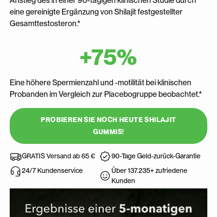
Anstieg des in einer 90-tägigen klinischen Studie durch
eine gereinigte Ergänzung von Shilajit festgestellter
Gesamttestosteron.*
+75%
Eine höhere Spermienzahl und -motilität bei klinischen
Probanden im Vergleich zur Placebogruppe beobachtet.*
PROBIEREN SIE NOCH HEUTE SHILAJIT
GUMMIS!
GRATIS Versand ab 65 €
90-Tage Geld-zurück-Garantie
Über 137.235+ zufriedene
24/7 Kundenservice
Kunden