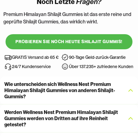
Noch Letzte
Fragen?
Premium Himalayan Shilajit Gummies ist das erste reine und
geprüfte Shilajit Gummies, das wirklich wirkt.
PROBIEREN SIE NOCH HEUTE SHILAJIT GUMMIS!
GRATIS Versand ab 65 €
90-Tage Geld-zurück-Garantie
24/7 Kundenservice
Über 137.235+ zufriedene Kunden
Wie unterscheiden sich Wellness Nest Premium
Himalayan Shilajit Gummies von anderen Shilajit-
Gummis?
Die meisten Shilajit-Gummis verwenden synthetische
Werden Wellness Nest Premium Himalayan Shilajit
Gummies werden von Dritten auf ihre Reinheit
Fulvinsäure oder hitzebehandelte Extrakte, die radioaktive
getestet?
Verbindungen zerstören.
Wellness Nest Premium
Himalayan Shilajit Gummies
verwenden erstklassiges